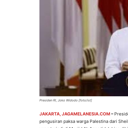
Presiden RI, Joko Widodo [foto/ist]
JAKARTA, JAGAMELANESIA.COM
–
Presid
pengusiran paksa warga Palestina dari Shei