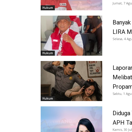
Jumat, 7 Agu
Hukum
Banyak 
LIRA M
Selasa, 4 Ag
Hukum
Laporan
Melibat
Propam
Sabtu, 1 Agu
Hukum
Diduga
APH Tan
Kamis, 30 Jul