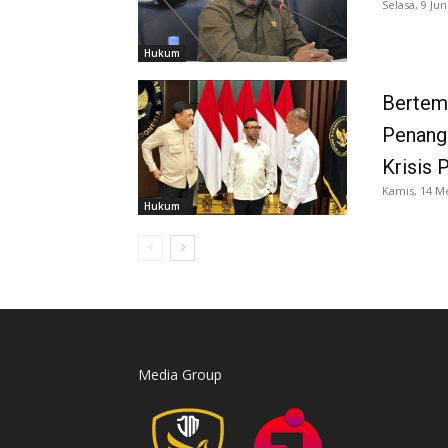
Selasa, 9 Jun
Hukum
Bertem
Penanga
Krisis 
Kamis, 14 M
Hukum
Media Group