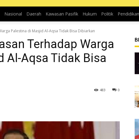
Nasional
Daerah
Kawasan Pasifik
Hukum
Politik
Pendidika
arga Palestina di Masjid Al-Aqsa Tidak Bisa Dibiarkan
B
erasan Terhadap Warga
d Al-Aqsa Tidak Bisa
483
0