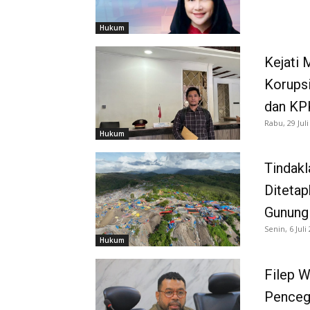
Hukum
Kejati
Korups
dan KP
Rabu, 29 Juli
Hukum
Tindakl
Ditetap
Gunung
Senin, 6 Juli
Hukum
Filep 
Pencega