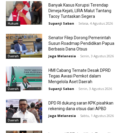
Banyak Kasus Korupsi Terendap
Dimeja Kejati, LIRA Malut Tantang
Tacoy Tuntaskan Segera
Supanji Saban
-
Selasa, 4 Agustus 2026
Hukum
Senator Filep Dorong Pemerintah
Susun Roadmap Pendidikan Papua
Berbasis Dana Otsus
Jaga Melanesia
-
Senin, 3 Agustus 2026
Daerah
HMI Cabang Ternate Desak DPRD
Tegas Awasi Pemkot dalam
Mengelola Aset Daerah
Supanji Saban
-
Senin, 3 Agustus 2026
Daerah
DPD RI dukung saran KPK pisahkan
rekening dana otsus dari APBD
Jaga Melanesia
-
Sabtu, 1 Agustus 2026
Daerah