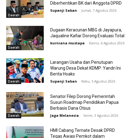
Diberhentikan BK dari Anggota DPRD
Supanji Saban
-
Jumat, 7 Agustus 2026
Daerah
Dugaan Keracunan MBG di Jayapura,
Jaqualine Kafiar Dorong Evaluasi Total
kurniana mustapa
-
Kamis, 6 Agustus 2026
Daerah
Larangan Usaha dan Penutupan
Warung Desa Dekat KDMP: Yandri Ini
Berita Hoaks
Supanji Saban
-
Rabu, 5 Agustus 2026
Daerah
Senator Filep Dorong Pemerintah
Susun Roadmap Pendidikan Papua
Berbasis Dana Otsus
Jaga Melanesia
-
Senin, 3 Agustus 2026
Daerah
HMI Cabang Ternate Desak DPRD
Tegas Awasi Pemkot dalam