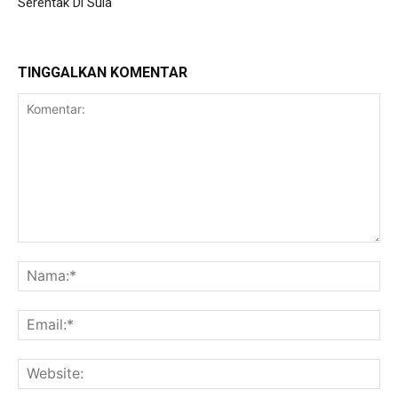
Serentak Di Sula
TINGGALKAN KOMENTAR
Komentar:
Na
Ema
Web