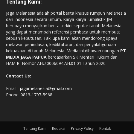
Tentang Kami:
Jaga Melanesia adalah portal berita khusus rumpun Melanesia
dan Indonesia secara umum. Karya-karya jurnalistik JM
berupaya menyajikan berita terkini seputar tanah Melanesia
yang dapat menambah referensi pembaca untuk membuat
sebuah keputusan. Tak lupa kami akan mendorong upaya
melawan penindasan, kediktatoran, dan penyalahgunaan
kekuasaan di tanah Melanesia. Media ini dibawah naungan
PT.
MEDIA JAGA PAPUA
berdasarkan SK Menteri Hukum dan
HAM RI Nomor AHU.0006094.AH.01.01 Tahun 2020.
Contact Us:
Email :
jagamelanesia@gmail.com
Phone: 0813-1797-5968
Tentang Kami
Redaksi
Privacy Policy
Kontak