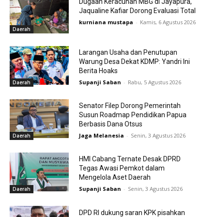
Dugaan Keracunan MBG di Jayapura,
Jaqualine Kafiar Dorong Evaluasi Total
kurniana mustapa
-
Kamis, 6 Agustus 2026
Daerah
Larangan Usaha dan Penutupan
Warung Desa Dekat KDMP: Yandri Ini
Berita Hoaks
Supanji Saban
-
Rabu, 5 Agustus 2026
Daerah
Senator Filep Dorong Pemerintah
Susun Roadmap Pendidikan Papua
Berbasis Dana Otsus
Jaga Melanesia
-
Senin, 3 Agustus 2026
Daerah
HMI Cabang Ternate Desak DPRD
Tegas Awasi Pemkot dalam
Mengelola Aset Daerah
Supanji Saban
-
Senin, 3 Agustus 2026
Daerah
DPD RI dukung saran KPK pisahkan