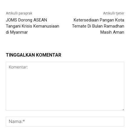
Artikulli paraprak
Artikulli tjetër
JOMS Dorong ASEAN
Ketersediaan Pangan Kota
Tangani Krisis Kemanusiaan
Ternate Di Bulan Ramadhan
di Myanmar
Masih Aman
TINGGALKAN KOMENTAR
Komentar:
Na