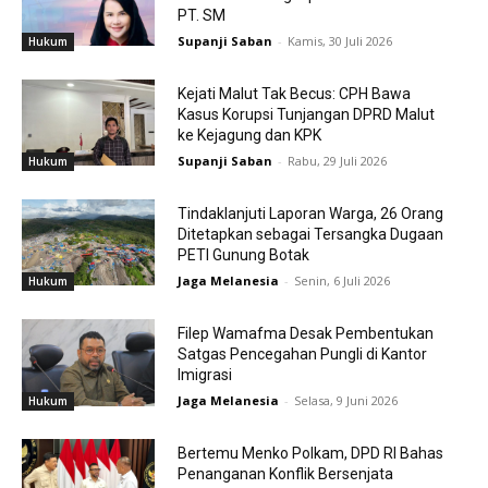
PT. SM
Supanji Saban
-
Kamis, 30 Juli 2026
Hukum
Kejati Malut Tak Becus: CPH Bawa
Kasus Korupsi Tunjangan DPRD Malut
ke Kejagung dan KPK
Supanji Saban
-
Rabu, 29 Juli 2026
Hukum
Tindaklanjuti Laporan Warga, 26 Orang
Ditetapkan sebagai Tersangka Dugaan
PETI Gunung Botak
Jaga Melanesia
-
Senin, 6 Juli 2026
Hukum
Filep Wamafma Desak Pembentukan
Satgas Pencegahan Pungli di Kantor
Imigrasi
Jaga Melanesia
-
Selasa, 9 Juni 2026
Hukum
Bertemu Menko Polkam, DPD RI Bahas
Penanganan Konflik Bersenjata