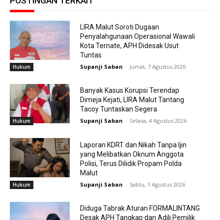
POSTINGAN TERKAIT
LIRA Malut Soroti Dugaan
Penyalahgunaan Operasional Wawali
Kota Ternate, APH Didesak Usut
Tuntas
Supanji Saban
-
Jumat, 7 Agustus 2026
Hukum
Banyak Kasus Korupsi Terendap
Dimeja Kejati, LIRA Malut Tantang
Tacoy Tuntaskan Segera
Supanji Saban
-
Selasa, 4 Agustus 2026
Hukum
Laporan KDRT dan Nikah Tanpa Ijin
yang Melibatkan Oknum Anggota
Polisi, Terus Dilidik Propam Polda
Malut
Supanji Saban
-
Sabtu, 1 Agustus 2026
Hukum
Diduga Tabrak Aturan FORMALINTANG
Desak APH Tangkap dan Adili Pemilik