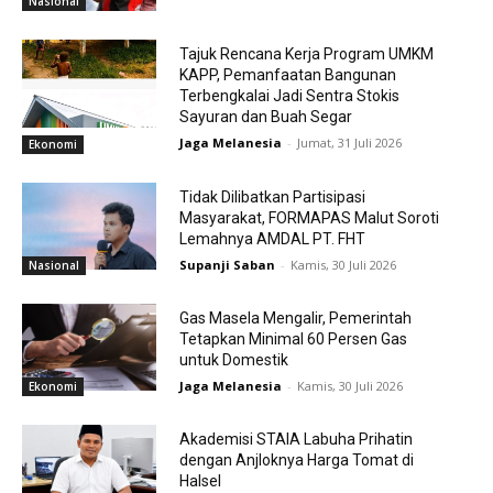
Nasional
Tajuk Rencana Kerja Program UMKM
KAPP, Pemanfaatan Bangunan
Terbengkalai Jadi Sentra Stokis
Sayuran dan Buah Segar
Jaga Melanesia
-
Jumat, 31 Juli 2026
Ekonomi
Tidak Dilibatkan Partisipasi
Masyarakat, FORMAPAS Malut Soroti
Lemahnya AMDAL PT. FHT
Supanji Saban
-
Kamis, 30 Juli 2026
Nasional
Gas Masela Mengalir, Pemerintah
Tetapkan Minimal 60 Persen Gas
untuk Domestik
Jaga Melanesia
-
Kamis, 30 Juli 2026
Ekonomi
Akademisi STAIA Labuha Prihatin
dengan Anjloknya Harga Tomat di
Halsel