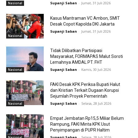
Supanji Saban
-
Jumat, 31 Juli 2026
Nasional
Kasus Mantraman VC Ambon, SMIT
Desak Copot Kapolda DKI Jakarta
Supanji Saban
-
Jumat, 31 Juli 2026
Nasional
Tidak Dilibatkan Partisipasi
Masyarakat, FORMAPAS Malut Soroti
Lemahnya AMDAL PT. FHT
Supanji Saban
-
Kamis, 30 Juli 2026
Nasional
FAKI Desak KPK Periksa Bupati Halut
dan Kristian Terkait Dugaan Korupsi
Sejumlah Proyek Pemerintah
Supanji Saban
-
Selasa, 28 Juli 2026
Nasional
Empat Jembatan Rp15,5 Miliar Belum
Rampung, FAKI Minta KPK Usut
Penyimpangan di PUPR Haltim
Supanji Saban
-
Selasa, 28 Juli 2026
Nasional