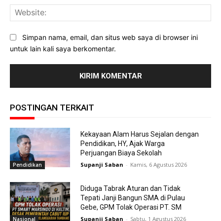
Web
Simpan nama, email, dan situs web saya di browser ini
untuk lain kali saya berkomentar.
POSTINGAN TERKAIT
Kekayaan Alam Harus Sejalan dengan
Pendidikan, HY, Ajak Warga
Perjuangan Biaya Sekolah
Supanji Saban
-
Kamis, 6 Agustus 2026
Pendidikan
Diduga Tabrak Aturan dan Tidak
Tepati Janji Bangun SMA di Pulau
Gebe, GPM Tolak Operasi PT. SM
Supanji Saban
-
Sabtu, 1 Agustus 2026
Nasional