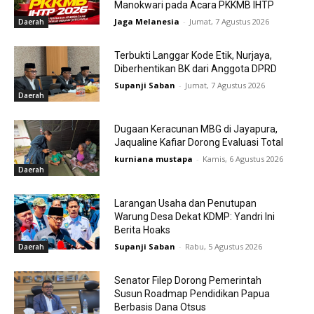
Manokwari pada Acara PKKMB IHTP
Jaga Melanesia
-
Jumat, 7 Agustus 2026
Daerah
Terbukti Langgar Kode Etik, Nurjaya,
Diberhentikan BK dari Anggota DPRD
Supanji Saban
-
Jumat, 7 Agustus 2026
Daerah
Dugaan Keracunan MBG di Jayapura,
Jaqualine Kafiar Dorong Evaluasi Total
kurniana mustapa
-
Kamis, 6 Agustus 2026
Daerah
Larangan Usaha dan Penutupan
Warung Desa Dekat KDMP: Yandri Ini
Berita Hoaks
Supanji Saban
-
Rabu, 5 Agustus 2026
Daerah
Senator Filep Dorong Pemerintah
Susun Roadmap Pendidikan Papua
Berbasis Dana Otsus