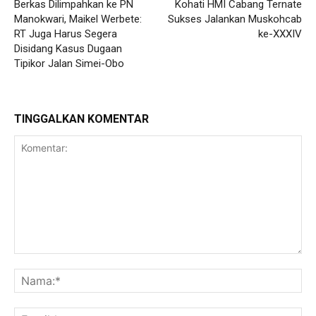
Berkas Dilimpahkan ke PN
Kohati HMI Cabang Ternate
Manokwari, Maikel Werbete:
Sukses Jalankan Muskohcab
RT Juga Harus Segera
ke-XXXIV
Disidang Kasus Dugaan
Tipikor Jalan Simei-Obo
TINGGALKAN KOMENTAR
Komentar:
Na
Ema