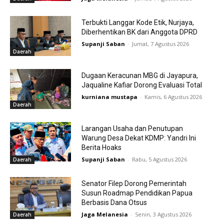
Terbukti Langgar Kode Etik, Nurjaya,
Diberhentikan BK dari Anggota DPRD
Supanji Saban
-
Jumat, 7 Agustus 2026
Daerah
Dugaan Keracunan MBG di Jayapura,
Jaqualine Kafiar Dorong Evaluasi Total
kurniana mustapa
-
Kamis, 6 Agustus 2026
Daerah
Larangan Usaha dan Penutupan
Warung Desa Dekat KDMP: Yandri Ini
Berita Hoaks
Supanji Saban
-
Rabu, 5 Agustus 2026
Daerah
Senator Filep Dorong Pemerintah
Susun Roadmap Pendidikan Papua
Berbasis Dana Otsus
Jaga Melanesia
-
Senin, 3 Agustus 2026
Daerah