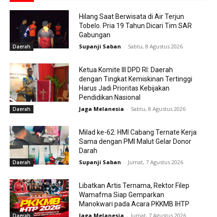
Hilang Saat Berwisata di Air Terjun
Tobelo. Pria 19 Tahun Dicari Tim SAR
Gabungan
Supanji Saban
-
Sabtu, 8 Agustus 2026
Daerah
Ketua Komite III DPD RI: Daerah
dengan Tingkat Kemiskinan Tertinggi
Harus Jadi Prioritas Kebijakan
Pendidikan Nasional
Jaga Melanesia
-
Sabtu, 8 Agustus 2026
Daerah
Milad ke-62: HMI Cabang Ternate Kerja
Sama dengan PMI Malut Gelar Donor
Darah
Supanji Saban
-
Jumat, 7 Agustus 2026
Daerah
Libatkan Artis Ternama, Rektor Filep
Wamafma Siap Gemparkan
Manokwari pada Acara PKKMB IHTP
Jaga Melanesia
-
Jumat, 7 Agustus 2026
Daerah