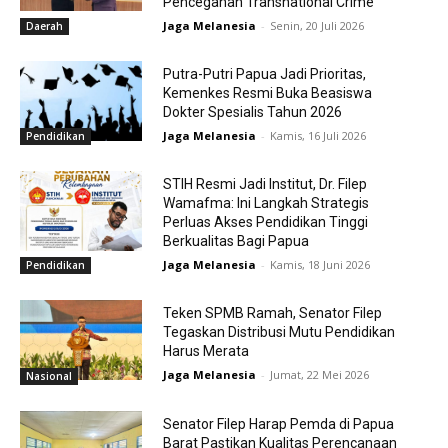
Pencegahan Transnational Crime
Jaga Melanesia
-
Senin, 20 Juli 2026
Daerah
Putra-Putri Papua Jadi Prioritas,
Kemenkes Resmi Buka Beasiswa
Dokter Spesialis Tahun 2026
Jaga Melanesia
-
Kamis, 16 Juli 2026
Pendidikan
STIH Resmi Jadi Institut, Dr. Filep
Wamafma: Ini Langkah Strategis
Perluas Akses Pendidikan Tinggi
Berkualitas Bagi Papua
Jaga Melanesia
-
Kamis, 18 Juni 2026
Pendidikan
Teken SPMB Ramah, Senator Filep
Tegaskan Distribusi Mutu Pendidikan
Harus Merata
Jaga Melanesia
-
Jumat, 22 Mei 2026
Nasional
Senator Filep Harap Pemda di Papua
Barat Pastikan Kualitas Perencanaan