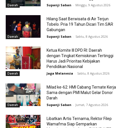
Supanji Saban
-
Minggu, 9 Agustus 2026
Daerah
Hilang Saat Berwisata di Air Terjun
Tobelo. Pria 19 Tahun Dicari Tim SAR
Gabungan
Supanji Saban
-
Sabtu, 8 Agustus 2026
Daerah
Ketua Komite III DPD RI: Daerah
dengan Tingkat Kemiskinan Tertinggi
Harus Jadi Prioritas Kebijakan
Pendidikan Nasional
Jaga Melanesia
-
Sabtu, 8 Agustus 2026
Daerah
Milad ke-62: HMI Cabang Ternate Kerja
Sama dengan PMI Malut Gelar Donor
Darah
Supanji Saban
-
Jumat, 7 Agustus 2026
Daerah
Libatkan Artis Ternama, Rektor Filep
Wamafma Siap Gemparkan