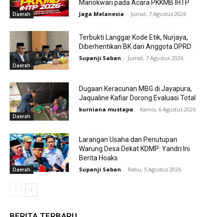
Manokwari pada Acara PKKMB IHTP
Jaga Melanesia
-
Jumat, 7 Agustus 2026
Daerah
Terbukti Langgar Kode Etik, Nurjaya,
Diberhentikan BK dari Anggota DPRD
Supanji Saban
-
Jumat, 7 Agustus 2026
Daerah
Dugaan Keracunan MBG di Jayapura,
Jaqualine Kafiar Dorong Evaluasi Total
kurniana mustapa
-
Kamis, 6 Agustus 2026
Daerah
Larangan Usaha dan Penutupan
Warung Desa Dekat KDMP: Yandri Ini
Berita Hoaks
Supanji Saban
-
Rabu, 5 Agustus 2026
Daerah
BERITA TERBARU