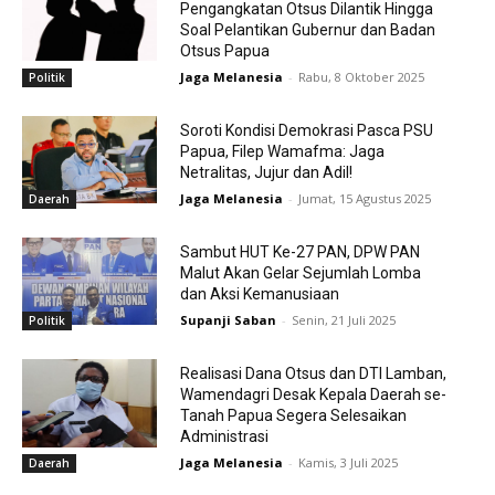
Pengangkatan Otsus Dilantik Hingga
Soal Pelantikan Gubernur dan Badan
Otsus Papua
Jaga Melanesia
-
Rabu, 8 Oktober 2025
Politik
Soroti Kondisi Demokrasi Pasca PSU
Papua, Filep Wamafma: Jaga
Netralitas, Jujur dan Adil!
Jaga Melanesia
-
Jumat, 15 Agustus 2025
Daerah
Sambut HUT Ke-27 PAN, DPW PAN
Malut Akan Gelar Sejumlah Lomba
dan Aksi Kemanusiaan
Supanji Saban
-
Senin, 21 Juli 2025
Politik
Realisasi Dana Otsus dan DTI Lamban,
Wamendagri Desak Kepala Daerah se-
Tanah Papua Segera Selesaikan
Administrasi
Jaga Melanesia
-
Kamis, 3 Juli 2025
Daerah