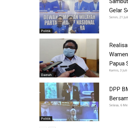
Sambut
Gelar 
Senin, 21 Jul
Politik
Realisa
Wamend
Papua S
Kamis, 3 Juli
Daerah
DPP BM
Bersam
Selasa, 6 Me
Politik