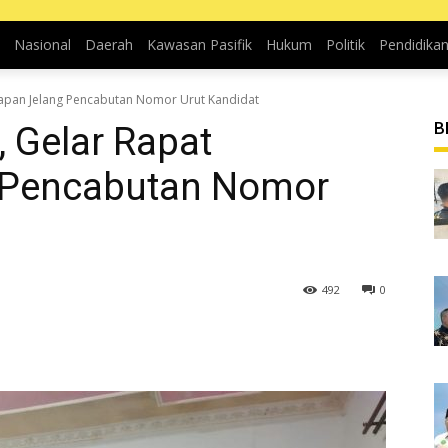
Nasional
Daerah
Kawasan Pasifik
Hukum
Politik
Pendidika
siapan Jelang Pencabutan Nomor Urut Kandidat
B
, Gelar Rapat
 Pencabutan Nomor
492
0