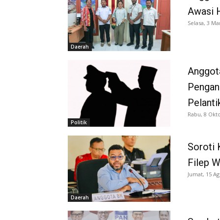
Awasi H
Selasa, 3 Ma
Daerah
Anggot
Pengang
Pelanti
Rabu, 8 Okt
Politik
Soroti
Filep W
Jumat, 15 Ag
Daerah