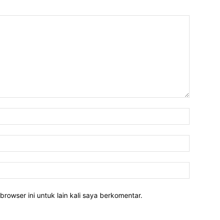
Nama:*
Email:*
Website:
rowser ini untuk lain kali saya berkomentar.