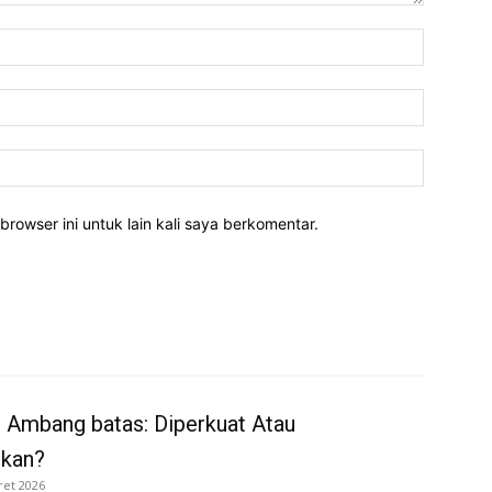
Nama:*
Email:*
Website:
rowser ini untuk lain kali saya berkomentar.
 Ambang batas: Diperkuat Atau
rkan?
ret 2026