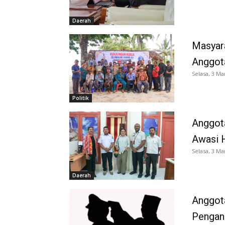
Daerah
Masyara
Anggot
Selasa, 3 Ma
Politik
Anggota
Awasi H
Selasa, 3 Ma
Daerah
Anggot
Pengang