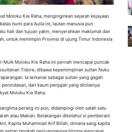
kyat Moloku Kie Raha, menginginkan sejarah kejayaan
atas bumi para Aulia ini, lautan manusia pun
atu hati dan tujuan yakni, menyerahkan maklumat dan
ah, untuk memimpin Provinsi di ujung Timur Indonesia
Al-Mulk Moloku Kie Raha ini pernah mencapai puncak
 Kesultanan Tidore, dibawa kepemimpinan sultan Nuku
parangan. Ia terkenal sebagai sultan yang gagah
 penindasan, dari kaum penjajah yang dinilainya
kyat Moloku Kie Raha.
 panglima perang ini pun, didampingi oleh salah satu
Marah atau Makian. Belakangan diketahui si pemberani
ni, Kapita Muhammad Arif Billah, dimana sang kapita
lam setiap langkah perjuangannya hingga mencapai