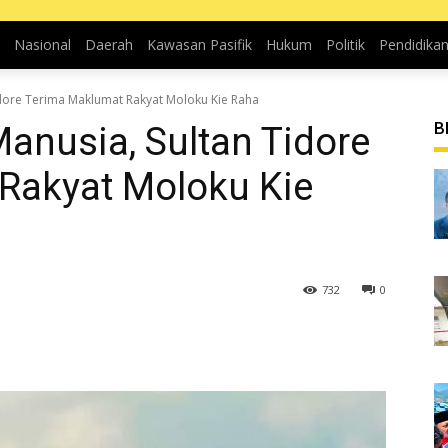
Nasional
Daerah
Kawasan Pasifik
Hukum
Politik
Pendidika
idore Terima Maklumat Rakyat Moloku Kie Raha
B
anusia, Sultan Tidore
Rakyat Moloku Kie
732
0