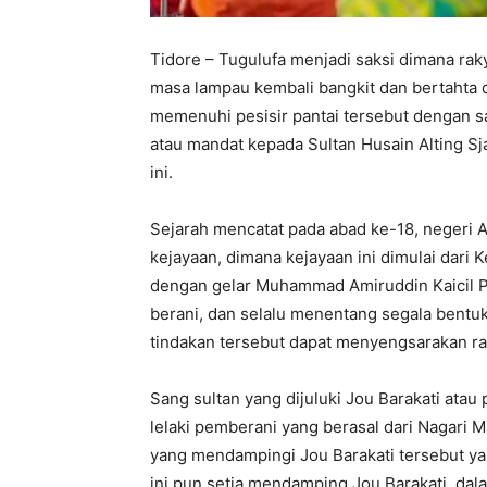
Tidore – Tugulufa menjadi saksi dimana ra
masa lampau kembali bangkit dan bertahta di
memenuhi pesisir pantai tersebut dengan s
atau mandat kepada Sultan Husain Alting Sj
ini.
Sejarah mencatat pada abad ke-18, negeri 
kejayaan, dimana kejayaan ini dimulai dari
dengan gelar Muhammad Amiruddin Kaicil Pa
berani, dan selalu menentang segala bentuk
tindakan tersebut dapat menyengsarakan ra
Sang sultan yang dijuluki Jou Barakati atau
lelaki pemberani yang berasal dari Nagari 
yang mendampingi Jou Barakati tersebut yak
ini pun setia mendamping Jou Barakati, da