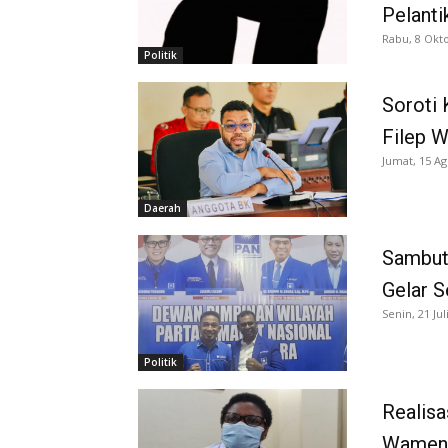
Pelanti
Rabu, 8 Okt
Politik
Soroti
Filep W
Jumat, 15 Ag
Daerah
Sambut
Gelar 
Senin, 21 Jul
Politik
Realisa
Wamend