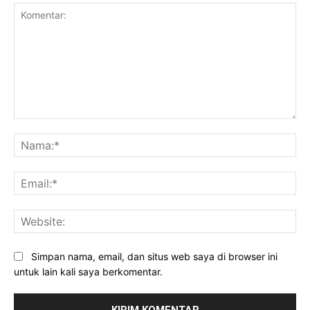
Komentar:
Na
Ema
Web
Simpan nama, email, dan situs web saya di browser ini
untuk lain kali saya berkomentar.