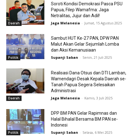
Soroti Kondisi Demokrasi Pasca PSU
Papua, Filep Wamafma: Jaga
Netralitas, Jujur dan Adil!
Jaga Melanesia
-
Jumat, 15 Agustus 2025
Daerah
Sambut HUT Ke-27 PAN, DPW PAN
Malut Akan Gelar Sejumlah Lomba
dan Aksi Kemanusiaan
Supanji Saban
-
Senin, 21 Juli 2025
Politik
Realisasi Dana Otsus dan DTI Lamban,
Wamendagri Desak Kepala Daerah se-
Tanah Papua Segera Selesaikan
Administrasi
Jaga Melanesia
-
Kamis, 3 Juli 2025
Daerah
DPP BM PAN Gelar Rapimnas dan
Halal Bihalal Bersama BM PAN se-
Indonesi
Supanji Saban
-
Selasa, 6 Mei 2025
Politik