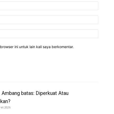
Nama:*
Email:*
Website:
rowser ini untuk lain kali saya berkomentar.
 Ambang batas: Diperkuat Atau
rkan?
ret 2026