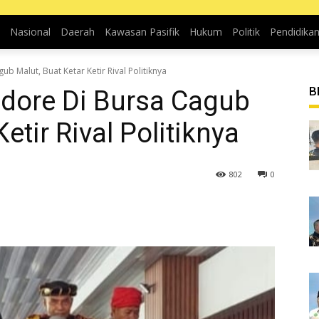
Nasional
Daerah
Kawasan Pasifik
Hukum
Politik
Pendidika
b Malut, Buat Ketar Ketir Rival Politiknya
B
idore Di Bursa Cagub
etir Rival Politiknya
802
0