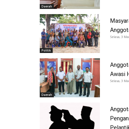
Daerah
Masyara
Anggot
Selasa, 3 Ma
Politik
Anggota
Awasi H
Selasa, 3 Ma
Daerah
Anggot
Pengang
Pelanti