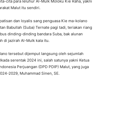
ita-cita para leluhur Al-Mulk Moloku Kie Raha, yakni
kat Malut itu sendiri.
impatisan dan loyalis sang penguasa Kie ma-kolano
an Babullah (Suba) Ternate pagi tadi, teriakan riang
us dinding-dinding bandara Suba, bak alunan
 di jazirah Al-Mulk kala itu.
lano tersebut dijemput langsung oleh sejumlah
kada serentak 2024 ini, salah satunya yakni Ketua
ndonesia Perjuangan (DPD PDIP) Malut, yang juga
 2024-2029, Muhammad Sinen, SE.