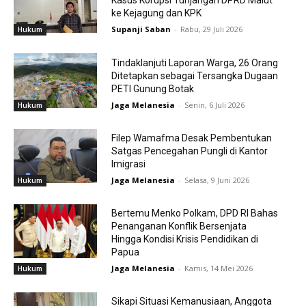
Kasus Korupsi Tunjangan DPRD Malut
ke Kejagung dan KPK
Supanji Saban
-
Rabu, 29 Juli 2026
Hukum
Tindaklanjuti Laporan Warga, 26 Orang
Ditetapkan sebagai Tersangka Dugaan
PETI Gunung Botak
Jaga Melanesia
-
Senin, 6 Juli 2026
Hukum
Filep Wamafma Desak Pembentukan
Satgas Pencegahan Pungli di Kantor
Imigrasi
Jaga Melanesia
-
Selasa, 9 Juni 2026
Hukum
Bertemu Menko Polkam, DPD RI Bahas
Penanganan Konflik Bersenjata
Hingga Kondisi Krisis Pendidikan di
Papua
Jaga Melanesia
-
Kamis, 14 Mei 2026
Hukum
Sikapi Situasi Kemanusiaan, Anggota