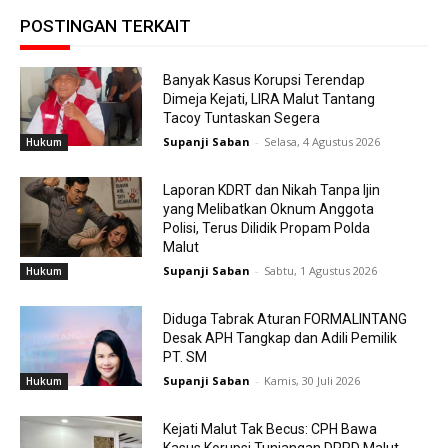
POSTINGAN TERKAIT
Banyak Kasus Korupsi Terendap
Dimeja Kejati, LIRA Malut Tantang
Tacoy Tuntaskan Segera
Supanji Saban
-
Selasa, 4 Agustus 2026
Hukum
Laporan KDRT dan Nikah Tanpa Ijin
yang Melibatkan Oknum Anggota
Polisi, Terus Dilidik Propam Polda
Malut
Supanji Saban
-
Sabtu, 1 Agustus 2026
Hukum
Diduga Tabrak Aturan FORMALINTANG
Desak APH Tangkap dan Adili Pemilik
PT. SM
Supanji Saban
-
Kamis, 30 Juli 2026
Hukum
Kejati Malut Tak Becus: CPH Bawa