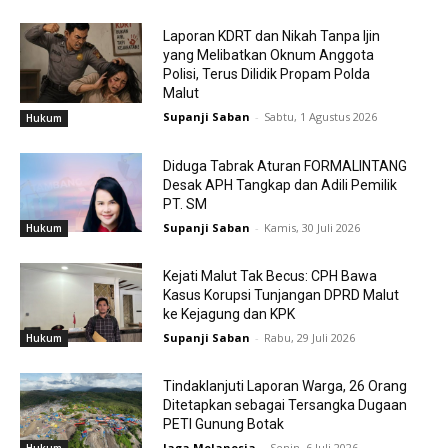
Laporan KDRT dan Nikah Tanpa Ijin
yang Melibatkan Oknum Anggota
Polisi, Terus Dilidik Propam Polda
Malut
Supanji Saban
-
Sabtu, 1 Agustus 2026
Hukum
Diduga Tabrak Aturan FORMALINTANG
Desak APH Tangkap dan Adili Pemilik
PT. SM
Supanji Saban
-
Kamis, 30 Juli 2026
Hukum
Kejati Malut Tak Becus: CPH Bawa
Kasus Korupsi Tunjangan DPRD Malut
ke Kejagung dan KPK
Supanji Saban
-
Rabu, 29 Juli 2026
Hukum
Tindaklanjuti Laporan Warga, 26 Orang
Ditetapkan sebagai Tersangka Dugaan
PETI Gunung Botak
Jaga Melanesia
-
Senin, 6 Juli 2026