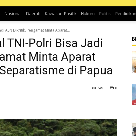
Nasional
Daerah
Kawasan Pasifik
Hukum
Politik
Pendidika
adi ASN Dikritik, Pengamat Minta Aparat...
B
 TNI-Polri Bisa Jadi
gamat Minta Aparat
 Separatisme di Papua
649
0