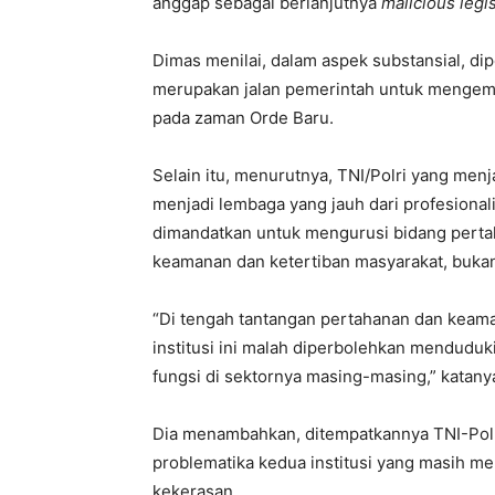
anggap sebagai berlanjutnya
malicious legis
Dimas menilai, dalam aspek substansial, d
merupakan jalan pemerintah untuk mengemba
pada zaman Orde Baru.
Selain itu, menurutnya, TNI/Polri yang men
menjadi lembaga yang jauh dari profesionali
dimandatkan untuk mengurusi bidang perta
keamanan dan ketertiban masyarakat, bukan 
“Di tengah tantangan pertahanan dan keama
institusi ini malah diperbolehkan menduduki 
fungsi di sektornya masing-masing,” katany
Dia menambahkan, ditempatkannya TNI-Polr
problematika kedua institusi yang masih m
kekerasan.