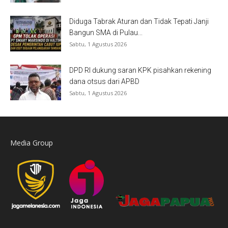
Diduga Tabrak Aturan dan Tidak Tepati Janji
Bangun SMA di Pulau...
Sabtu, 1 Agustus 2026
DPD RI dukung saran KPK pisahkan rekening
dana otsus dari APBD
Sabtu, 1 Agustus 2026
Media Group