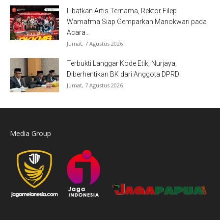
Libatkan Artis Ternama, Rektor Filep
Wamafma Siap Gemparkan Manokwari pada
Acara...
Jumat, 7 Agustus 2026
Terbukti Langgar Kode Etik, Nurjaya,
Diberhentikan BK dari Anggota DPRD
Jumat, 7 Agustus 2026
Media Group