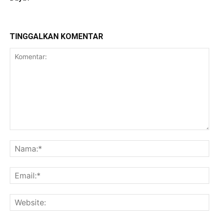
TINGGALKAN KOMENTAR
Komentar:
Na
Ema
Web