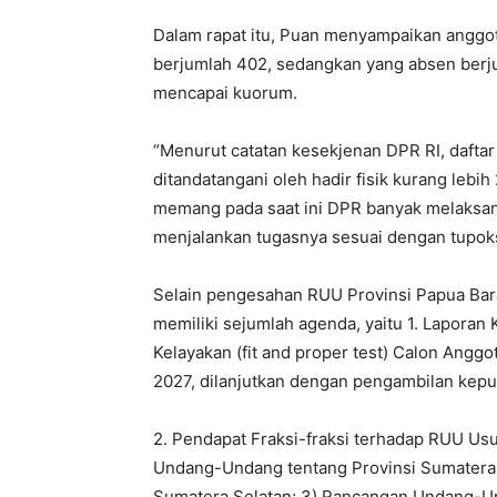
Dalam rapat itu, Puan menyampaikan anggota 
berjumlah 402, sedangkan yang absen ber
mencapai kuorum.
“Menurut catatan kesekjenan DPR RI, daftar 
ditandatangani oleh hadir fisik kurang lebih
memang pada saat ini DPR banyak melaksan
menjalankan tugasnya sesuai dengan tupoks
Selain pengesahan RUU Provinsi Papua Barat
memiliki sejumlah agenda, yaitu 1. Laporan 
Kelayakan (fit and proper test) Calon Angg
2027, dilanjutkan dengan pengambilan kepu
2. Pendapat Fraksi-fraksi terhadap RUU Usul 
Undang-Undang tentang Provinsi Sumatera 
Sumatera Selatan; 3) Rancangan Undang-Un