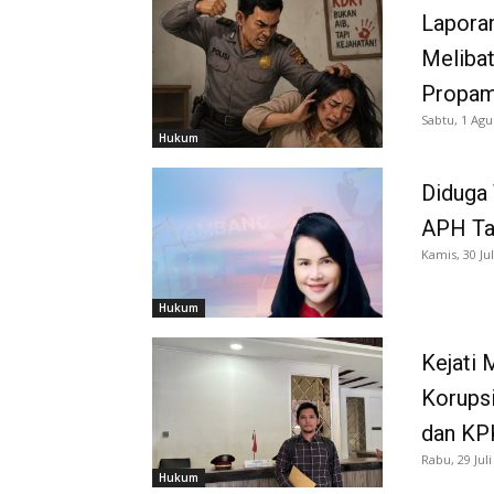
Laporan
Melibat
Propam
Sabtu, 1 Agu
Hukum
Diduga
APH Tan
Kamis, 30 Jul
Hukum
Kejati
Korups
dan KP
Rabu, 29 Juli
Hukum