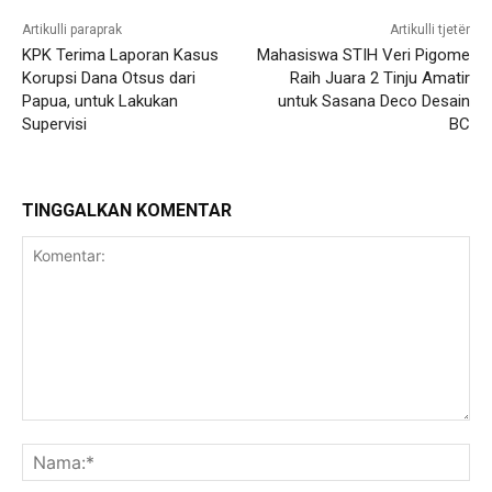
Artikulli paraprak
Artikulli tjetër
KPK Terima Laporan Kasus
Mahasiswa STIH Veri Pigome
Korupsi Dana Otsus dari
Raih Juara 2 Tinju Amatir
Papua, untuk Lakukan
untuk Sasana Deco Desain
Supervisi
BC
TINGGALKAN KOMENTAR
Komentar:
Na