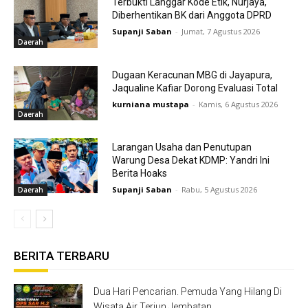
Terbukti Langgar Kode Etik, Nurjaya,
Diberhentikan BK dari Anggota DPRD
Supanji Saban
-
Jumat, 7 Agustus 2026
Daerah
Dugaan Keracunan MBG di Jayapura,
Jaqualine Kafiar Dorong Evaluasi Total
kurniana mustapa
-
Kamis, 6 Agustus 2026
Daerah
Larangan Usaha dan Penutupan
Warung Desa Dekat KDMP: Yandri Ini
Berita Hoaks
Supanji Saban
-
Rabu, 5 Agustus 2026
Daerah
BERITA TERBARU
Dua Hari Pencarian. Pemuda Yang Hilang Di
Wisata Air Terjun Jembatan...