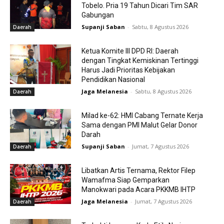
Tobelo. Pria 19 Tahun Dicari Tim SAR
Gabungan
Supanji Saban
-
Sabtu, 8 Agustus 2026
Daerah
Ketua Komite III DPD RI: Daerah
dengan Tingkat Kemiskinan Tertinggi
Harus Jadi Prioritas Kebijakan
Pendidikan Nasional
Jaga Melanesia
-
Sabtu, 8 Agustus 2026
Daerah
Milad ke-62: HMI Cabang Ternate Kerja
Sama dengan PMI Malut Gelar Donor
Darah
Supanji Saban
-
Jumat, 7 Agustus 2026
Daerah
Libatkan Artis Ternama, Rektor Filep
Wamafma Siap Gemparkan
Manokwari pada Acara PKKMB IHTP
Jaga Melanesia
-
Jumat, 7 Agustus 2026
Daerah