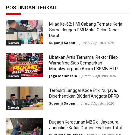
POSTINGAN TERKAIT
Milad ke-62: HMI Cabang Ternate Kerja
Sama dengan PMI Malut Gelar Donor
Darah
Supanji Saban
-
Jumat, 7 Agustus 2026
Daerah
Libatkan Artis Ternama, Rektor Filep
Wamafma Siap Gemparkan
Manokwari pada Acara PKKMB IHTP
Jaga Melanesia
-
Jumat, 7 Agustus 2026
Daerah
Terbukti Langgar Kode Etik, Nurjaya,
Diberhentikan BK dari Anggota DPRD
Supanji Saban
-
Jumat, 7 Agustus 2026
Daerah
Dugaan Keracunan MBG di Jayapura,
Jaqualine Kafiar Dorong Evaluasi Total
kurniana mustapa
-
Kamis, 6 Agustus 2026