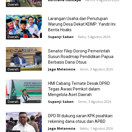
Daerah
Larangan Usaha dan Penutupan
Warung Desa Dekat KDMP: Yandri Ini
Berita Hoaks
Supanji Saban
-
Rabu, 5 Agustus 2026
Daerah
Senator Filep Dorong Pemerintah
Susun Roadmap Pendidikan Papua
Berbasis Dana Otsus
Jaga Melanesia
-
Senin, 3 Agustus 2026
Daerah
HMI Cabang Ternate Desak DPRD
Tegas Awasi Pemkot dalam
Mengelola Aset Daerah
Supanji Saban
-
Senin, 3 Agustus 2026
Daerah
DPD RI dukung saran KPK pisahkan
rekening dana otsus dari APBD
Jaga Melanesia
-
Sabtu, 1 Agustus 2026