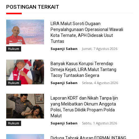
POSTINGAN TERKAIT
LIRA Malut Soroti Dugaan
Penyalahgunaan Operasional Wawali
Kota Ternate, APH Didesak Usut
Tuntas
Supanji Saban
-
Jumat, 7 Agustus 2026
Hukum
Banyak Kasus Korupsi Terendap
Dimeja Kejati, LIRA Malut Tantang
Tacoy Tuntaskan Segera
Supanji Saban
-
Selasa, 4 Agustus 2026
Hukum
Laporan KDRT dan Nikah Tanpa Ijin
yang Melibatkan Oknum Anggota
Polisi, Terus Dilidik Propam Polda
Malut
Supanji Saban
-
Sabtu, 1 Agustus 2026
Hukum
Diduga Tabrak Aturan FORMALINTANG