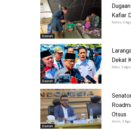
Dugaan
Kafiar 
Kamis, 6 Agu
Daerah
Larang
Dekat K
Rabu, 5 Agus
Daerah
Senator
Roadma
Otsus
Senin, 3 Agu
Daerah