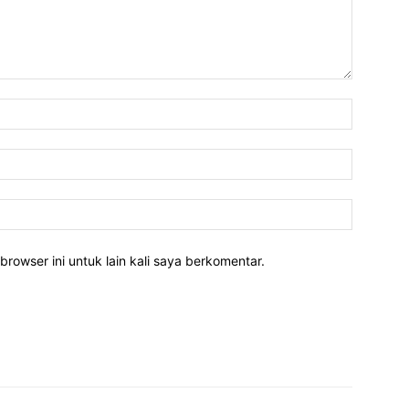
Nama:*
Email:*
Website:
rowser ini untuk lain kali saya berkomentar.