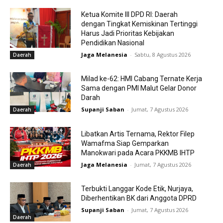
Ketua Komite III DPD RI: Daerah
dengan Tingkat Kemiskinan Tertinggi
Harus Jadi Prioritas Kebijakan
Pendidikan Nasional
Jaga Melanesia
-
Sabtu, 8 Agustus 2026
Daerah
Milad ke-62: HMI Cabang Ternate Kerja
Sama dengan PMI Malut Gelar Donor
Darah
Supanji Saban
-
Jumat, 7 Agustus 2026
Daerah
Libatkan Artis Ternama, Rektor Filep
Wamafma Siap Gemparkan
Manokwari pada Acara PKKMB IHTP
Jaga Melanesia
-
Jumat, 7 Agustus 2026
Daerah
Terbukti Langgar Kode Etik, Nurjaya,
Diberhentikan BK dari Anggota DPRD
Supanji Saban
-
Jumat, 7 Agustus 2026
Daerah