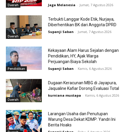
Jaga Melanesia
-
Jumat, 7 Agustus 2026
Daerah
Terbukti Langgar Kode Etik, Nurjaya,
Diberhentikan BK dari Anggota DPRD
Supanji Saban
-
Jumat, 7 Agustus 2026
Daerah
Kekayaan Alam Harus Sejalan dengan
Pendidikan, HY, Ajak Warga
Perjuangan Biaya Sekolah
Supanji Saban
-
Kamis, 6 Agustus 2026
Pendidikan
Dugaan Keracunan MBG di Jayapura,
Jaqualine Kafiar Dorong Evaluasi Total
kurniana mustapa
-
Kamis, 6 Agustus 2026
Daerah
Larangan Usaha dan Penutupan
Warung Desa Dekat KDMP: Yandri Ini
Berita Hoaks
Supanji Saban
-
Rabu, 5 Agustus 2026