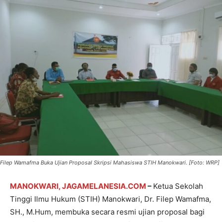
Filep Wamafma Buka Ujian Proposal Skripsi Mahasiswa STIH Manokwari. [Foto: WRP]
MANOKWARI, JAGAMELANESIA.COM
–
Ketua Sekolah
Tinggi Ilmu Hukum (STIH) Manokwari, Dr. Filep Wamafma,
SH., M.Hum, membuka secara resmi ujian proposal bagi