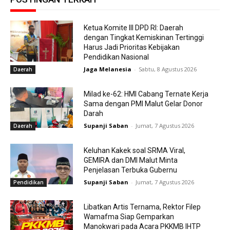
Ketua Komite III DPD RI: Daerah
dengan Tingkat Kemiskinan Tertinggi
Harus Jadi Prioritas Kebijakan
Pendidikan Nasional
Jaga Melanesia
-
Sabtu, 8 Agustus 2026
Daerah
Milad ke-62: HMI Cabang Ternate Kerja
Sama dengan PMI Malut Gelar Donor
Darah
Supanji Saban
-
Jumat, 7 Agustus 2026
Daerah
Keluhan Kakek soal SRMA Viral,
GEMIRA dan DMI Malut Minta
Penjelasan Terbuka Gubernu
Supanji Saban
-
Jumat, 7 Agustus 2026
Pendidikan
Libatkan Artis Ternama, Rektor Filep
Wamafma Siap Gemparkan
Manokwari pada Acara PKKMB IHTP