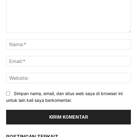
Komentar:
Na
Ema
Web
Simpan nama, email, dan situs web saya di browser ini
untuk lain kali saya berkomentar.
POSTINGAN TERKAIT