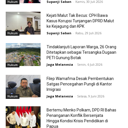
Supanji Saban
-
Kamis, 30 Juli 2026
Hukum
Kejati Malut Tak Becus: CPH Bawa
Kasus Korupsi Tunjangan DPRD Malut
ke Kejagung dan KPK
Supanji Saban
-
Rabu, 29 Juli 2026
Hukum
Tindaklanjuti Laporan Warga, 26 Orang
Ditetapkan sebagai Tersangka Dugaan
PETI Gunung Botak
Jaga Melanesia
-
Senin, 6 Juli 2026
Hukum
Filep Wamafma Desak Pembentukan
Satgas Pencegahan Pungli di Kantor
Imigrasi
Jaga Melanesia
-
Selasa, 9 Juni 2026
Hukum
Bertemu Menko Polkam, DPD RI Bahas
Penanganan Konflik Bersenjata
Hingga Kondisi Krisis Pendidikan di
Papua