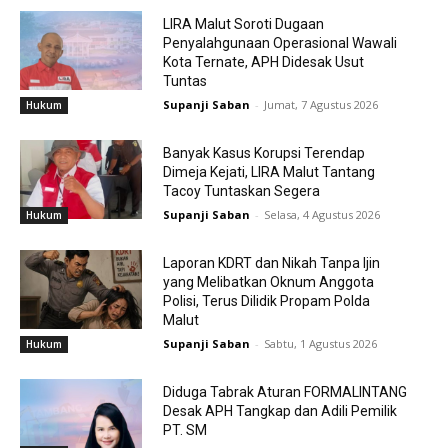
LIRA Malut Soroti Dugaan
Penyalahgunaan Operasional Wawali
Kota Ternate, APH Didesak Usut
Tuntas
Supanji Saban
-
Jumat, 7 Agustus 2026
Hukum
Banyak Kasus Korupsi Terendap
Dimeja Kejati, LIRA Malut Tantang
Tacoy Tuntaskan Segera
Supanji Saban
-
Selasa, 4 Agustus 2026
Hukum
Laporan KDRT dan Nikah Tanpa Ijin
yang Melibatkan Oknum Anggota
Polisi, Terus Dilidik Propam Polda
Malut
Supanji Saban
-
Sabtu, 1 Agustus 2026
Hukum
Diduga Tabrak Aturan FORMALINTANG
Desak APH Tangkap dan Adili Pemilik
PT. SM