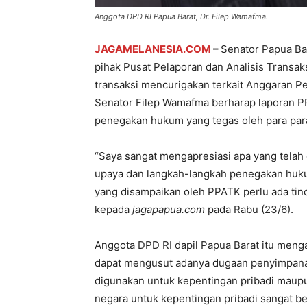
Anggota DPD RI Papua Barat, Dr. Filep Wamafma.
JAGAMELANESIA.COM
–
Senator Papua Ba
pihak Pusat Pelaporan dan Analisis Transa
transaksi mencurigakan terkait Anggaran P
Senator Filep Wamafma berharap laporan PP
penegakan hukum yang tegas oleh para pa
“Saya sangat mengapresiasi apa yang tela
upaya dan langkah-langkah penegakan hukum
yang disampaikan oleh PPATK perlu ada tinda
kepada
jagapapua.com
pada Rabu (23/6).
Anggota DPD RI dapil Papua Barat itu men
dapat mengusut adanya dugaan penyimpanan
digunakan untuk kepentingan pribadi maup
negara untuk kepentingan pribadi sangat b