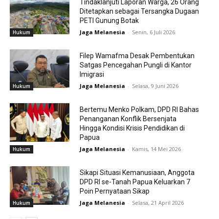
Tindaklanjuti Laporan Warga, 26 Orang
Ditetapkan sebagai Tersangka Dugaan
PETI Gunung Botak
Jaga Melanesia
-
Senin, 6 Juli 2026
Hukum
Filep Wamafma Desak Pembentukan
Satgas Pencegahan Pungli di Kantor
Imigrasi
Jaga Melanesia
-
Selasa, 9 Juni 2026
Hukum
Bertemu Menko Polkam, DPD RI Bahas
Penanganan Konflik Bersenjata
Hingga Kondisi Krisis Pendidikan di
Papua
Jaga Melanesia
-
Kamis, 14 Mei 2026
Hukum
Sikapi Situasi Kemanusiaan, Anggota
DPD RI se-Tanah Papua Keluarkan 7
Poin Pernyataan Sikap
Jaga Melanesia
-
Selasa, 21 April 2026
Hukum