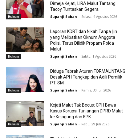
Dimeja Kejati, LIRA Malut Tantang
Tacoy Tuntaskan Segera
Supanji Saban
-
Selasa, 4 Agustus 2026
Hukum
Laporan KDRT dan Nikah Tanpa Ijin
yang Melibatkan Oknum Anggota
Polisi, Terus Dilidik Propam Polda
Malut
Supanji Saban
-
Sabtu, 1 Agustus 2026
Hukum
Diduga Tabrak Aturan FORMALINTANG
Desak APH Tangkap dan Adili Pemilik
PT. SM
Supanji Saban
-
Kamis, 30 Juli 2026
Hukum
Kejati Malut Tak Becus: CPH Bawa
Kasus Korupsi Tunjangan DPRD Malut
ke Kejagung dan KPK
Supanji Saban
-
Rabu, 29 Juli 2026
Hukum