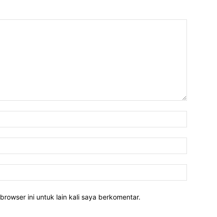
Nama:*
Email:*
Website:
rowser ini untuk lain kali saya berkomentar.