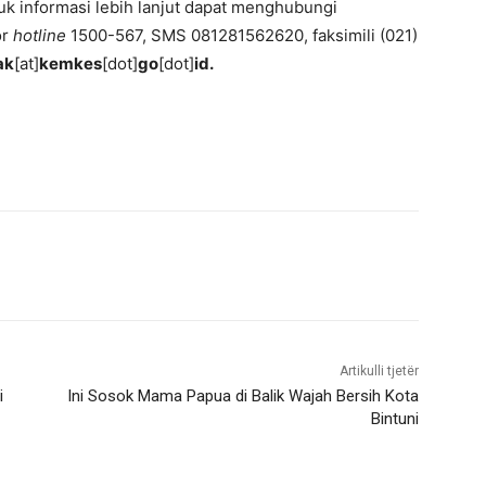
uk informasi lebih lanjut dapat menghubungi
or
hotline
1500-567, SMS 081281562620, faksimili (021)
ak
[at]
kemkes
[dot]
go
[dot]
id.
Artikulli tjetër
i
Ini Sosok Mama Papua di Balik Wajah Bersih Kota
Bintuni