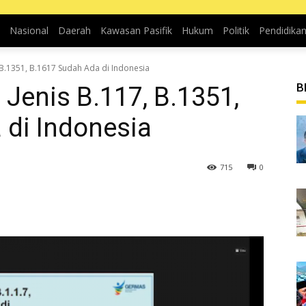
Nasional
Daerah
Kawasan Pasifik
Hukum
Politik
Pendidika
 B.1351, B.1617 Sudah Ada di Indonesia
B
 Jenis B.117, B.1351,
 di Indonesia
715
0