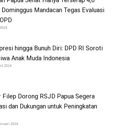
n Papua Sehat Hanya Terserap 4,6
, Dominggus Mandacan Tegas Evaluasi
 OPD
 2026
presi hingga Bunuh Diri: DPD RI Soroti
Jiwa Anak Muda Indonesia
ril 2026
r Filep Dorong RSJD Papua Segera
asi dan Dukungan untuk Peningkatan
bruari 2026