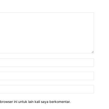
Nama:*
Email:*
Website:
rowser ini untuk lain kali saya berkomentar.