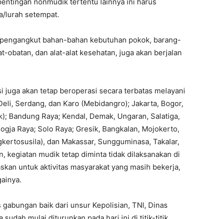
entingan nonmudik tertentu lainnya ini harus
a/lurah setempat.
n pengangkut bahan-bahan kebutuhan pokok, barang-
-obatan, dan alat-alat kesehatan, juga akan berjalan
juga akan tetap beroperasi secara terbatas melayani
Deli, Serdang, dan Karo (Mebidangro); Jakarta, Bogor,
); Bandung Raya; Kendal, Demak, Ungaran, Salatiga,
gja Raya; Solo Raya; Gresik, Bangkalan, Mojokerto,
kertosusila), dan Makassar, Sungguminasa, Takalar,
 kegiatan mudik tetap diminta tidak dilaksanakan di
taskan untuk aktivitas masyarakat yang masih bekerja,
ainya.
 gabungan baik dari unsur Kepolisian, TNI, Dinas
sudah mulai diturunkan pada hari ini di titik-titik