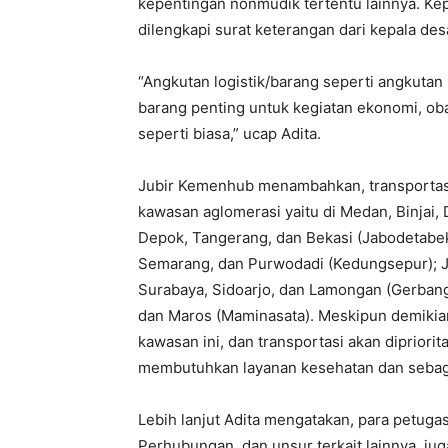
kepentingan nonmudik tertentu lainnya. Kep
dilengkapi surat keterangan dari kepala des
“Angkutan logistik/barang seperti angkuta
barang penting untuk kegiatan ekonomi, obat
seperti biasa,” ucap Adita.
Jubir Kemenhub menambahkan, transportasi 
kawasan aglomerasi yaitu di Medan, Binjai, 
Depok, Tangerang, dan Bekasi (Jabodetabek
Semarang, dan Purwodadi (Kedungsepur); Jo
Surabaya, Sidoarjo, dan Lamongan (Gerbang
dan Maros (Maminasata). Meskipun demikian,
kawasan ini, dan transportasi akan dipriori
membutuhkan layanan kesehatan dan sebag
Lebih lanjut Adita mengatakan, para petugas
Perhubungan, dan unsur terkait lainnya, juga 