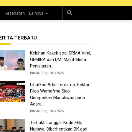
n
Kesehatan
Lainnya
ERITA TERBARU
Keluhan Kakek soal SRMA Viral,
GEMIRA dan DMI Malut Minta
Penjelasan...
Jumat, 7 Agustus 2026
Libatkan Artis Ternama, Rektor
Filep Wamafma Siap
Gemparkan Manokwari pada
Acara...
Jumat, 7 Agustus 2026
Terbukti Langgar Kode Etik,
Nurjaya, Diberhentikan BK dari