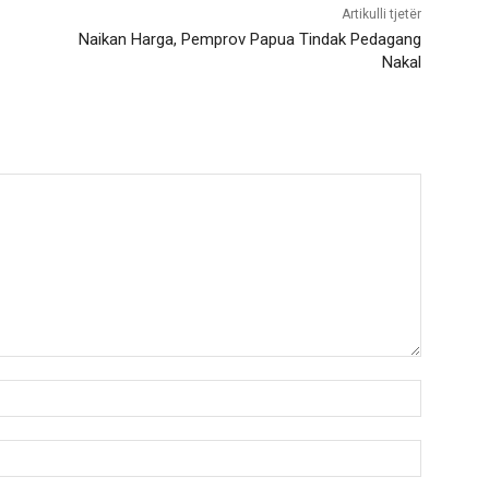
Artikulli tjetër
Naikan Harga, Pemprov Papua Tindak Pedagang
Nakal
Nama:*
Email:*