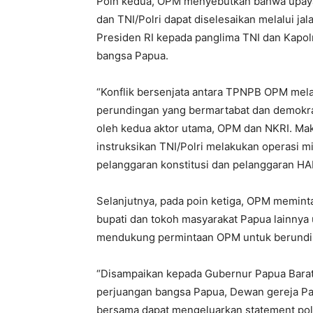
Poin kedua, OPM menyebutkan bahwa upaya
dan TNI/Polri dapat diselesaikan melalui ja
Presiden RI kepada panglima TNI dan Kapol
bangsa Papua.
“Konflik bersenjata antara TPNPB OPM mela
perundingan yang bermartabat dan demokrat
oleh kedua aktor utama, OPM dan NKRI. Maka
instruksikan TNI/Polri melakukan operasi m
pelanggaran konstitusi dan pelanggaran HA
Selanjutnya, pada poin ketiga, OPM memint
bupati dan tokoh masyarakat Papua lainnya 
mendukung permintaan OPM untuk berundin
“Disampaikan kepada Gubernur Papua Barat,
perjuangan bangsa Papua, Dewan gereja Pa
bersama dapat mengeluarkan statement politi