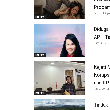
Propam
Sabtu, 1 Agu
Hukum
Diduga
APH Tan
Kamis, 30 Jul
Hukum
Kejati
Korups
dan KP
Rabu, 29 Juli
Hukum
Tindakl