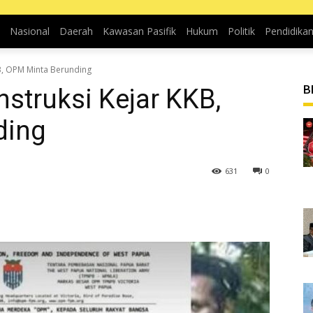
Nasional
Daerah
Kawasan Pasifik
Hukum
Politik
Pendidika
KB, OPM Minta Berunding
B
nstruksi Kejar KKB,
ding
631
0