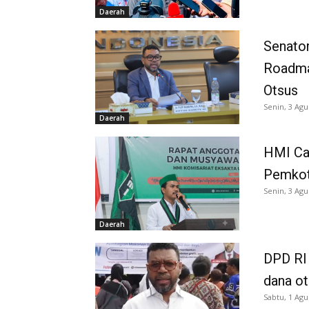
Daerah
Senator
Roadma
Otsus
Senin, 3 Agu
Daerah
HMI Ca
Pemkot
Senin, 3 Agu
Daerah
DPD RI 
dana o
Sabtu, 1 Agu