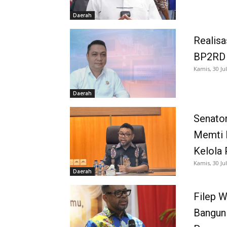
Daerah
Realisa
BP2RD S
Kamis, 30 Jul
Daerah
Senator
Memti 
Kelola 
Kamis, 30 Jul
Daerah
Filep W
Bangun