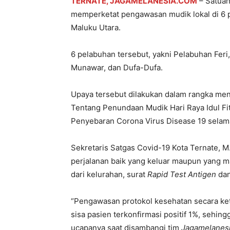
TERNATE, JAGAMELANESIA.COM
– Satuan
memperketat pengawasan mudik lokal di 6 p
Maluku Utara.
6 pelabuhan tersebut, yakni Pelabuhan Feri
Munawar, dan Dufa-Dufa.
Upaya tersebut dilakukan dalam rangka men
Tentang Penundaan Mudik Hari Raya Idul Fi
Penyebaran Corona Virus Disease 19 selam
Sekretaris Satgas Covid-19 Kota Ternate, M
perjalanan baik yang keluar maupun yang m
dari kelurahan, surat
Rapid Test Antigen
dan
“Pengawasan protokol kesehatan secara ket
sisa pasien terkonfirmasi positif 1%, sehing
ucapanya saat disambangi tim
Jagamelanes