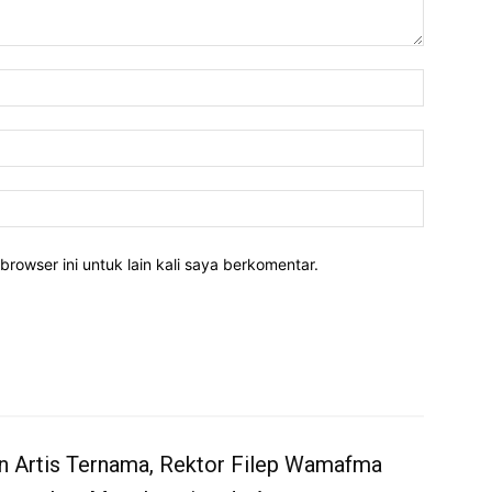
Nama:*
Email:*
Website:
rowser ini untuk lain kali saya berkomentar.
n Artis Ternama, Rektor Filep Wamafma