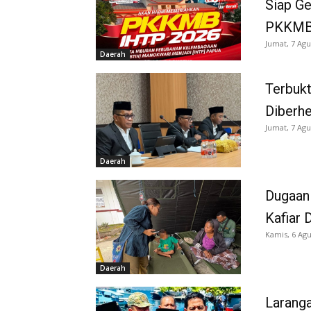
Siap G
PKKMB
Jumat, 7 Agu
Daerah
Terbukt
Diberh
Jumat, 7 Agu
Daerah
Dugaan
Kafiar 
Kamis, 6 Agu
Daerah
Larang