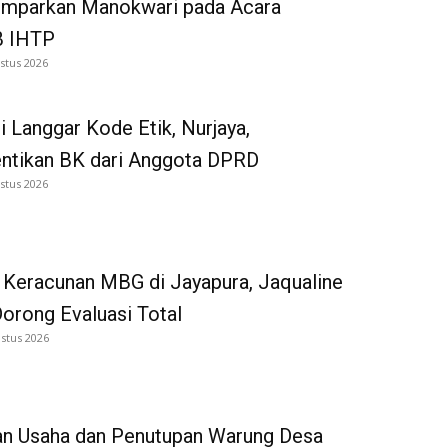
emparkan Manokwari pada Acara
 IHTP
stus 2026
i Langgar Kode Etik, Nurjaya,
entikan BK dari Anggota DPRD
stus 2026
 Keracunan MBG di Jayapura, Jaqualine
Dorong Evaluasi Total
stus 2026
an Usaha dan Penutupan Warung Desa