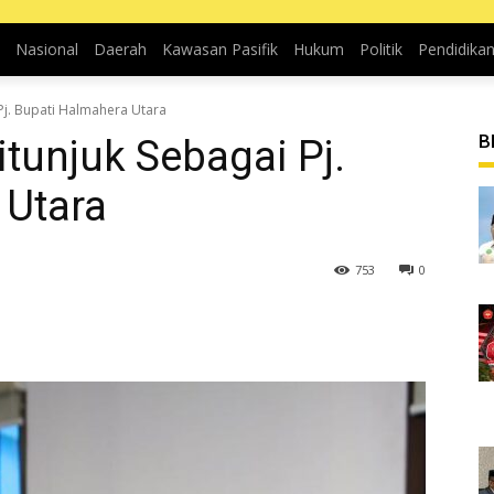
Nasional
Daerah
Kawasan Pasifik
Hukum
Politik
Pendidika
Pj. Bupati Halmahera Utara
B
itunjuk Sebagai Pj.
 Utara
753
0