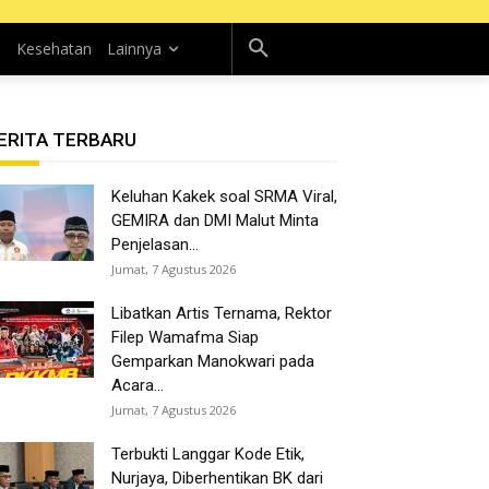
n
Kesehatan
Lainnya
ERITA TERBARU
Keluhan Kakek soal SRMA Viral,
GEMIRA dan DMI Malut Minta
Penjelasan...
Jumat, 7 Agustus 2026
Libatkan Artis Ternama, Rektor
Filep Wamafma Siap
Gemparkan Manokwari pada
Acara...
Jumat, 7 Agustus 2026
Terbukti Langgar Kode Etik,
Nurjaya, Diberhentikan BK dari