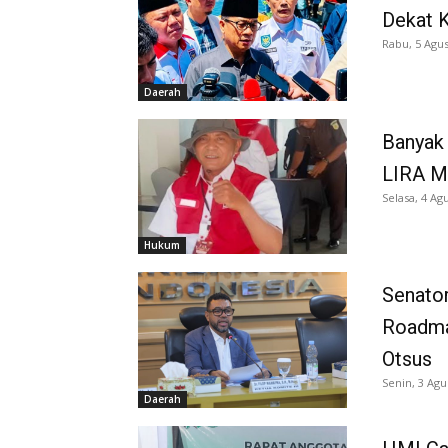
Dekat K
Rabu, 5 Agus
Daerah
Banyak 
LIRA M
Selasa, 4 Ag
Hukum
Senator
Roadma
Otsus
Senin, 3 Agu
Daerah