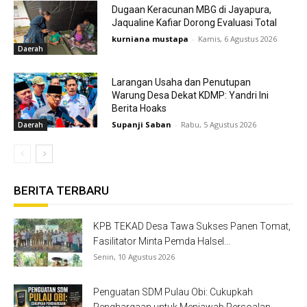
Dugaan Keracunan MBG di Jayapura,
Jaqualine Kafiar Dorong Evaluasi Total
kurniana mustapa
-
Kamis, 6 Agustus 2026
Daerah
Larangan Usaha dan Penutupan
Warung Desa Dekat KDMP: Yandri Ini
Berita Hoaks
Supanji Saban
-
Rabu, 5 Agustus 2026
Daerah
BERITA TERBARU
KPB TEKAD Desa Tawa Sukses Panen Tomat,
Fasilitator Minta Pemda Halsel...
Senin, 10 Agustus 2026
Penguatan SDM Pulau Obi: Cukupkah
Penghargaan untuk Menjawab Persoalan