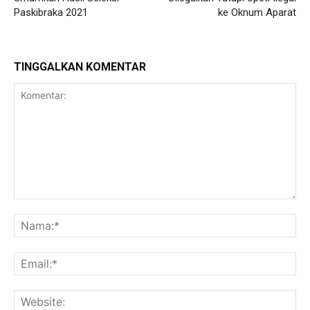
Paskibraka 2021
ke Oknum Aparat
TINGGALKAN KOMENTAR
Komentar:
Na
Ema
Web