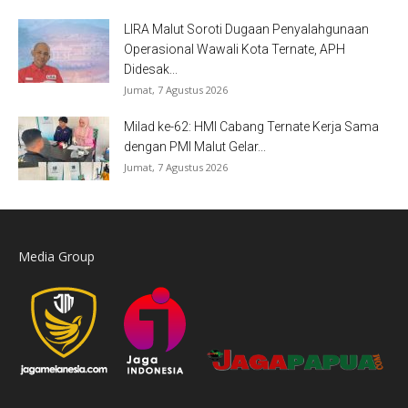
LIRA Malut Soroti Dugaan Penyalahgunaan
Operasional Wawali Kota Ternate, APH
Didesak...
Jumat, 7 Agustus 2026
Milad ke-62: HMI Cabang Ternate Kerja Sama
dengan PMI Malut Gelar...
Jumat, 7 Agustus 2026
Media Group