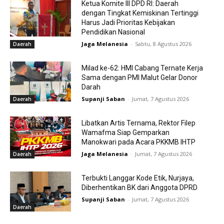
Ketua Komite III DPD RI: Daerah
dengan Tingkat Kemiskinan Tertinggi
Harus Jadi Prioritas Kebijakan
Pendidikan Nasional
Jaga Melanesia
-
Sabtu, 8 Agustus 2026
Daerah
Milad ke-62: HMI Cabang Ternate Kerja
Sama dengan PMI Malut Gelar Donor
Darah
Supanji Saban
-
Jumat, 7 Agustus 2026
Daerah
Libatkan Artis Ternama, Rektor Filep
Wamafma Siap Gemparkan
Manokwari pada Acara PKKMB IHTP
Jaga Melanesia
-
Jumat, 7 Agustus 2026
Daerah
Terbukti Langgar Kode Etik, Nurjaya,
Diberhentikan BK dari Anggota DPRD
Supanji Saban
-
Jumat, 7 Agustus 2026
Daerah