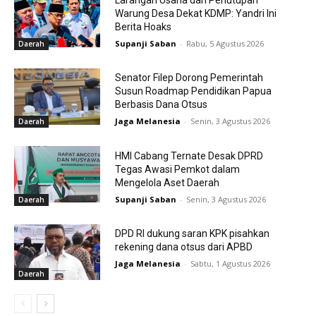
Larangan Usaha dan Penutupan
Warung Desa Dekat KDMP: Yandri Ini
Berita Hoaks
Supanji Saban
-
Rabu, 5 Agustus 2026
Daerah
Senator Filep Dorong Pemerintah
Susun Roadmap Pendidikan Papua
Berbasis Dana Otsus
Jaga Melanesia
-
Senin, 3 Agustus 2026
Daerah
HMI Cabang Ternate Desak DPRD
Tegas Awasi Pemkot dalam
Mengelola Aset Daerah
Supanji Saban
-
Senin, 3 Agustus 2026
Daerah
DPD RI dukung saran KPK pisahkan
rekening dana otsus dari APBD
Jaga Melanesia
-
Sabtu, 1 Agustus 2026
Daerah