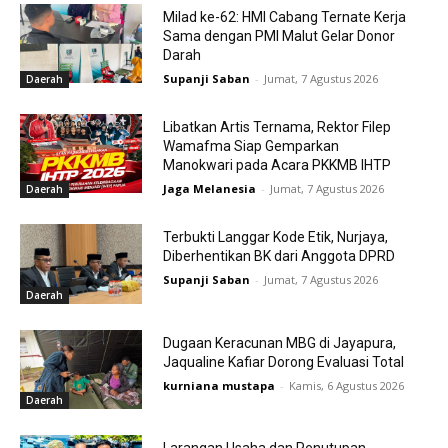
Milad ke-62: HMI Cabang Ternate Kerja
Sama dengan PMI Malut Gelar Donor
Darah
Supanji Saban
-
Jumat, 7 Agustus 2026
Daerah
Libatkan Artis Ternama, Rektor Filep
Wamafma Siap Gemparkan
Manokwari pada Acara PKKMB IHTP
Jaga Melanesia
-
Jumat, 7 Agustus 2026
Daerah
Terbukti Langgar Kode Etik, Nurjaya,
Diberhentikan BK dari Anggota DPRD
Supanji Saban
-
Jumat, 7 Agustus 2026
Daerah
Dugaan Keracunan MBG di Jayapura,
Jaqualine Kafiar Dorong Evaluasi Total
kurniana mustapa
-
Kamis, 6 Agustus 2026
Daerah