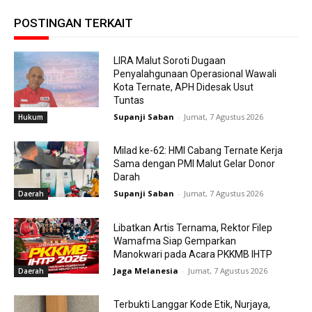
POSTINGAN TERKAIT
LIRA Malut Soroti Dugaan
Penyalahgunaan Operasional Wawali
Kota Ternate, APH Didesak Usut
Tuntas
Supanji Saban
-
Jumat, 7 Agustus 2026
Hukum
Milad ke-62: HMI Cabang Ternate Kerja
Sama dengan PMI Malut Gelar Donor
Darah
Supanji Saban
-
Jumat, 7 Agustus 2026
Daerah
Libatkan Artis Ternama, Rektor Filep
Wamafma Siap Gemparkan
Manokwari pada Acara PKKMB IHTP
Jaga Melanesia
-
Jumat, 7 Agustus 2026
Daerah
Terbukti Langgar Kode Etik, Nurjaya,