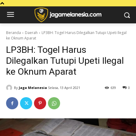
Beranda
Daerah
LP3BH: Togel Harus Dilegalkan Tutupi Upeti Ilegal
ke Oknum Aparat
LP3BH: Togel Harus
Dilegalkan Tutupi Upeti Ilegal
ke Oknum Aparat
By
Jaga Melanesia
Selasa, 13 April 2021
639
0