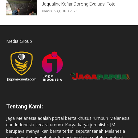
Jaqualine Kafiar Dorong Evaluasi Total
Kamis, 6 Agustus 2026
Media Group
Tentang Kami:
Jaga Melanesia adalah portal berita khusus rumpun Melanesia
dan Indonesia secara umum. Karya-karya jurnalistik JM
berupaya menyajikan berita terkini seputar tanah Melanesia
yang dapat menambah referensi pembaca untuk membuat