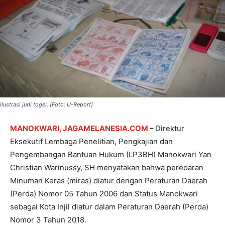
Ilustrasi judi togel. [Foto: U-Report]
MANOKWARI, JAGAMELANESIA.COM
–
Direktur
Eksekutif Lembaga Penelitian, Pengkajian dan
Pengembangan Bantuan Hukum (LP3BH) Manokwari Yan
Christian Warinussy, SH menyatakan bahwa peredaran
Minuman Keras (miras) diatur dengan Peraturan Daerah
(Perda) Nomor 05 Tahun 2006 dan Status Manokwari
sebagai Kota Injil diatur dalam Peraturan Daerah (Perda)
Nomor 3 Tahun 2018.