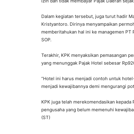
izin dan tidak membayar Pajak Daerah sejak
Dalam kegiatan tersebut, juga turut hadir Ma
Kristyantoro. Dirinya menyampaikan permoh
memberitahukan hal ini ke managemen PT Pe
SOP.
Terakhir, KPK menyaksikan pemasangan per
yang menunggak Pajak Hotel sebesar Rp920
“Hotel ini harus menjadi contoh untuk hote
menjadi kewajibannya demi mengurangi pot
KPK juga telah merekomendasikan kepada
pengusaha yang belum memenuhi kewajib
(ST)