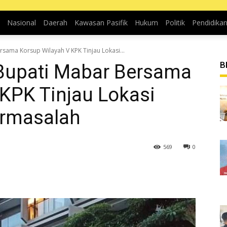
Nasional
Daerah
Kawasan Pasifik
Hukum
Politik
Pendidika
rsama Korsup Wilayah V KPK Tinjau Lokasi...
B
 Bupati Mabar Bersama
KPK Tinjau Lokasi
ermasalah
569
0