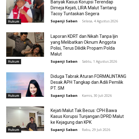
Banyak Kasus Korupsi Terendap
Dimeja Kejati, LIRA Malut Tantang
Tacoy Tuntaskan Segera
Supanji Saban
-
Selasa, 4 Agustus 2026
Hukum
Laporan KDRT dan Nikah Tanpa Ijin
yang Melibatkan Oknum Anggota
Polisi, Terus Dilidik Propam Polda
Malut
Supanji Saban
-
Sabtu, 1 Agustus 2026
Hukum
Diduga Tabrak Aturan FORMALINTANG
Desak APH Tangkap dan Adili Pemilik
PT. SM
Supanji Saban
-
Kamis, 30 Juli 2026
Hukum
Kejati Malut Tak Becus: CPH Bawa
Kasus Korupsi Tunjangan DPRD Malut
ke Kejagung dan KPK
Supanji Saban
-
Rabu, 29 Juli 2026
Hukum