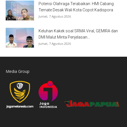
Potensi Olahraga Terabaikan: HMI Cabang
Ternate Desak Wali Kota Copot Kadispora
Jumat, 7 Agustus 2026
Keluhan Kakek soal SRMA Viral, GEMIRA dan
DMI Malut Minta Penjelasan...
Jumat, 7 Agustus 2026
Media Group