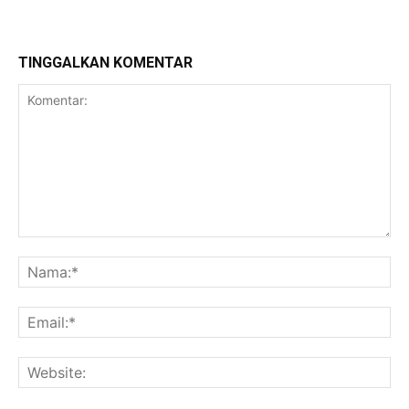
TINGGALKAN KOMENTAR
Komentar:
Na
Ema
Web