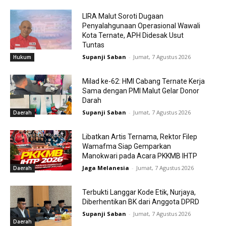
LIRA Malut Soroti Dugaan
Penyalahgunaan Operasional Wawali
Kota Ternate, APH Didesak Usut
Tuntas
Supanji Saban
-
Jumat, 7 Agustus 2026
Hukum
Milad ke-62: HMI Cabang Ternate Kerja
Sama dengan PMI Malut Gelar Donor
Darah
Supanji Saban
-
Jumat, 7 Agustus 2026
Daerah
Libatkan Artis Ternama, Rektor Filep
Wamafma Siap Gemparkan
Manokwari pada Acara PKKMB IHTP
Jaga Melanesia
-
Jumat, 7 Agustus 2026
Daerah
Terbukti Langgar Kode Etik, Nurjaya,
Diberhentikan BK dari Anggota DPRD
Supanji Saban
-
Jumat, 7 Agustus 2026
Daerah