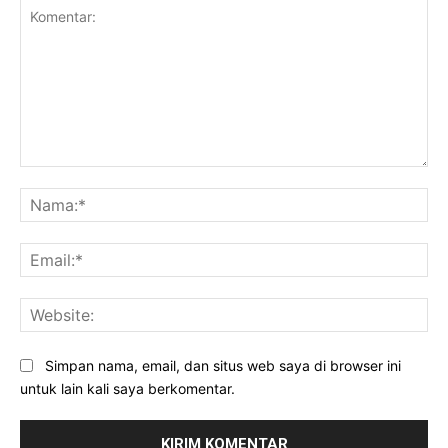
Komentar:
Na
Ema
Web
Simpan nama, email, dan situs web saya di browser ini
untuk lain kali saya berkomentar.