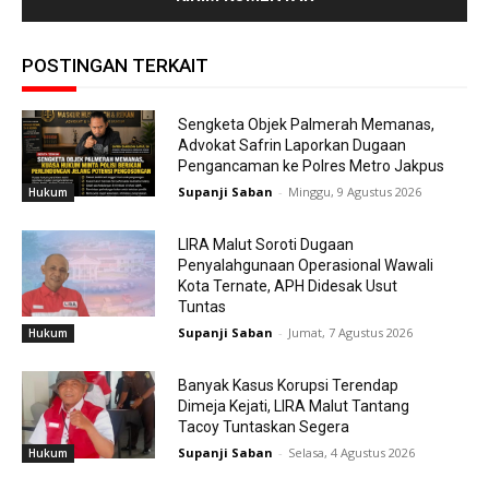
POSTINGAN TERKAIT
Sengketa Objek Palmerah Memanas,
Advokat Safrin Laporkan Dugaan
Pengancaman ke Polres Metro Jakpus
Supanji Saban
-
Minggu, 9 Agustus 2026
Hukum
LIRA Malut Soroti Dugaan
Penyalahgunaan Operasional Wawali
Kota Ternate, APH Didesak Usut
Tuntas
Supanji Saban
-
Jumat, 7 Agustus 2026
Hukum
Banyak Kasus Korupsi Terendap
Dimeja Kejati, LIRA Malut Tantang
Tacoy Tuntaskan Segera
Supanji Saban
-
Selasa, 4 Agustus 2026
Hukum