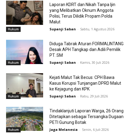
Laporan KDRT dan Nikah Tanpa Ijin
yang Melibatkan Oknum Anggota
Polisi, Terus Dilidik Propam Polda
Malut
Supanji Saban
-
Sabtu, 1 Agustus 2026
Hukum
Diduga Tabrak Aturan FORMALINTANG
Desak APH Tangkap dan Adili Pemilik
PT. SM
Supanji Saban
-
Kamis, 30 Juli 2026
Hukum
Kejati Malut Tak Becus: CPH Bawa
Kasus Korupsi Tunjangan DPRD Malut
ke Kejagung dan KPK
Supanji Saban
-
Rabu, 29 Juli 2026
Hukum
Tindaklanjuti Laporan Warga, 26 Orang
Ditetapkan sebagai Tersangka Dugaan
PETI Gunung Botak
Jaga Melanesia
-
Senin, 6 Juli 2026
Hukum