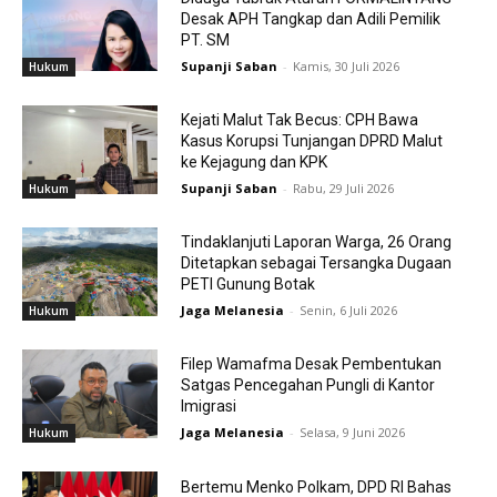
Desak APH Tangkap dan Adili Pemilik
PT. SM
Supanji Saban
-
Kamis, 30 Juli 2026
Hukum
Kejati Malut Tak Becus: CPH Bawa
Kasus Korupsi Tunjangan DPRD Malut
ke Kejagung dan KPK
Supanji Saban
-
Rabu, 29 Juli 2026
Hukum
Tindaklanjuti Laporan Warga, 26 Orang
Ditetapkan sebagai Tersangka Dugaan
PETI Gunung Botak
Jaga Melanesia
-
Senin, 6 Juli 2026
Hukum
Filep Wamafma Desak Pembentukan
Satgas Pencegahan Pungli di Kantor
Imigrasi
Jaga Melanesia
-
Selasa, 9 Juni 2026
Hukum
Bertemu Menko Polkam, DPD RI Bahas