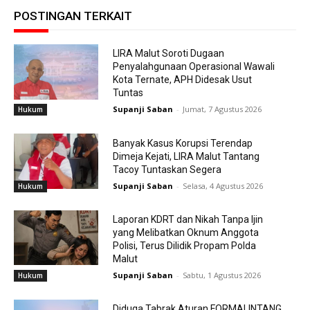
POSTINGAN TERKAIT
LIRA Malut Soroti Dugaan
Penyalahgunaan Operasional Wawali
Kota Ternate, APH Didesak Usut
Tuntas
Supanji Saban
-
Jumat, 7 Agustus 2026
Hukum
Banyak Kasus Korupsi Terendap
Dimeja Kejati, LIRA Malut Tantang
Tacoy Tuntaskan Segera
Supanji Saban
-
Selasa, 4 Agustus 2026
Hukum
Laporan KDRT dan Nikah Tanpa Ijin
yang Melibatkan Oknum Anggota
Polisi, Terus Dilidik Propam Polda
Malut
Supanji Saban
-
Sabtu, 1 Agustus 2026
Hukum
Diduga Tabrak Aturan FORMALINTANG