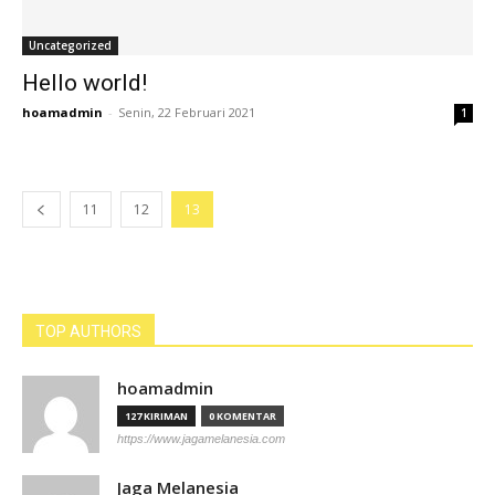
Uncategorized
Hello world!
hoamadmin
-
Senin, 22 Februari 2021
1
11
12
13
TOP AUTHORS
hoamadmin
127 KIRIMAN
0 KOMENTAR
https://www.jagamelanesia.com
Jaga Melanesia