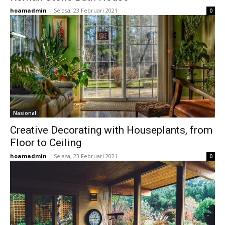
hoamadmin
-
Selasa, 23 Februari 2021
0
Nasional
Creative Decorating with Houseplants, from
Floor to Ceiling
hoamadmin
-
Selasa, 23 Februari 2021
0