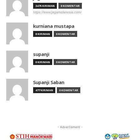
3476 KIRIMAN
0 KOMENTAR
https://www.jagamelanesia.com/
kurniana mustapa
8 KIRIMAN
0 KOMENTAR
supanji
0 KIRIMAN
0 KOMENTAR
Supanji Saban
477 KIRIMAN
0 KOMENTAR
- Advertisment -