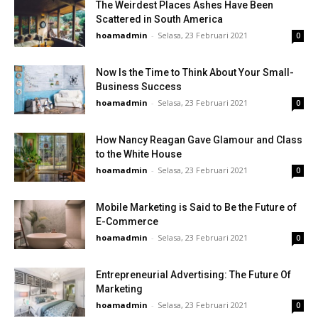
The Weirdest Places Ashes Have Been
Scattered in South America
hoamadmin
-
Selasa, 23 Februari 2021
0
Now Is the Time to Think About Your Small-
Business Success
hoamadmin
-
Selasa, 23 Februari 2021
0
How Nancy Reagan Gave Glamour and Class
to the White House
hoamadmin
-
Selasa, 23 Februari 2021
0
Mobile Marketing is Said to Be the Future of
E-Commerce
hoamadmin
-
Selasa, 23 Februari 2021
0
Entrepreneurial Advertising: The Future Of
Marketing
hoamadmin
-
Selasa, 23 Februari 2021
0