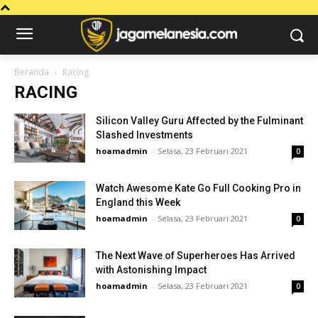
Beranda
Racing
RACING
Silicon Valley Guru Affected by the Fulminant
Slashed Investments
hoamadmin
-
Selasa, 23 Februari 2021
0
Watch Awesome Kate Go Full Cooking Pro in
England this Week
hoamadmin
-
Selasa, 23 Februari 2021
0
The Next Wave of Superheroes Has Arrived
with Astonishing Impact
hoamadmin
-
Selasa, 23 Februari 2021
0